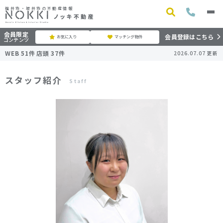
福井市・坂井市の不動産情報
会員限定
会員登録はこちら
お気に入り
マッチング物件
コンテンツ
WEB
51
件
店頭
37
件
2026.07.07
更新
スタッフ紹介
Staff