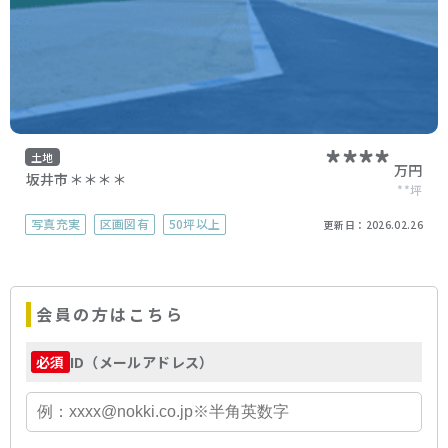
****
土地
万円
坂井市＊＊＊＊
**坪
写真充実
区画図有
50坪以上
更新日：
2026.02.26
会員の方はこちら
ID（メールアドレス）
必須