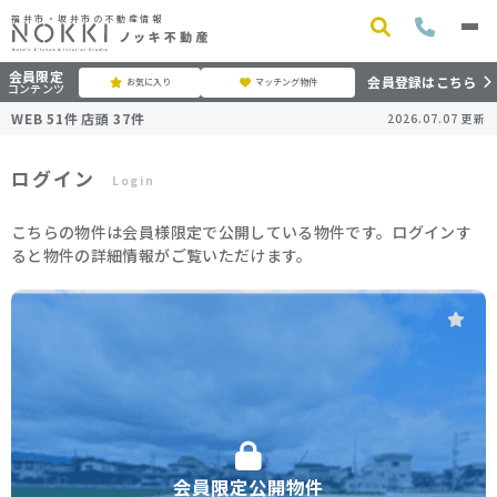
福井市・坂井市の不動産情報
会員限定
会員登録はこちら
お気に入り
マッチング物件
コンテンツ
WEB
51
件
店頭
37
件
2026.07.07
更新
ログイン
Login
こちらの物件は会員様限定で公開している物件です。ログインす
ると物件の詳細情報がご覧いただけます。
会員限定公開物件