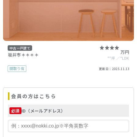
****
中古一戸建て
万円
坂井市＊＊＊＊
**坪
*LDK
間取り有
更新日：
2025.11.13
会員の方はこちら
ID（メールアドレス）
必須