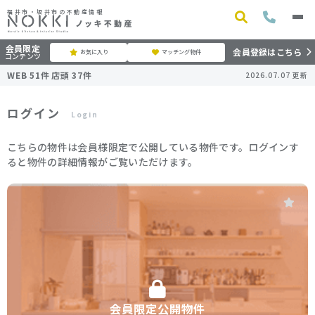
福井市・坂井市の不動産情報
会員限定
会員登録はこちら
お気に入り
マッチング物件
コンテンツ
WEB
51
件
店頭
37
件
2026.07.07
更新
ログイン
Login
こちらの物件は会員様限定で公開している物件です。ログインす
ると物件の詳細情報がご覧いただけます。
会員限定公開物件