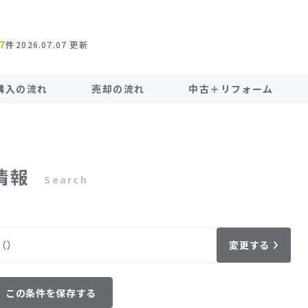
7
件
2026.07.07
更新
購入の流れ
売却の流れ
中古＋リフォーム
情報
Search
（）
変更する
この条件を保存する