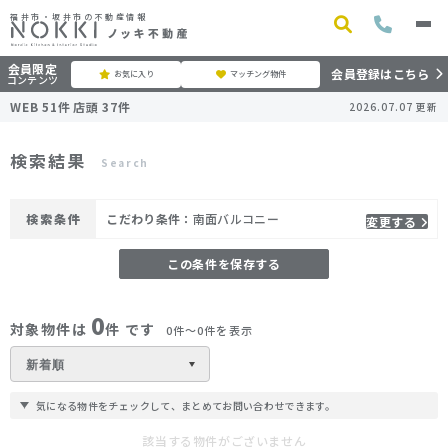
福井市・坂井市の不動産情報
会員限定
会員登録はこちら
お気に入り
マッチング物件
コンテンツ
WEB
51
件
店頭
37
件
2026.07.07
更新
検索結果
Search
検索条件
こだわり条件：
南面バルコニー
変更する
この条件を保存する
0
対象物件は
件 です
0件〜0件を表示
気になる物件をチェックして、まとめてお問い合わせできます。
該当する物件がございません